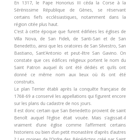
En 1317, le Pape Honorius III céda la Corse à la
Sérénissime République de Gènes, se réservant
certains fiefs ecclésiastiques, notamment dans la
région citée plus haut.
C’est à cette époque que furent édifiées les églises de
Villa Nova, de San Fideli, de Santi-Sari et de San
Benedetto, ainsi que les oratoires de San Silvestro, San
Bastiano, Sant’Antonio et peut-être San Gavino. On
constate que ces édifices religieux portent le nom du
Saint Patron auquel ils ont été dédiés et qu’ils ont
donné ce même nom aux lieux où ils ont été
construits.
Le plan Terrier établi après la conquête française de
1768-69 a conservé les appellations qui figurent encore
sur les plans du cadastre de nos jours.
Il est donc certain que San Benedetto provient de saint
Benoît auquel l’église était vouée. Mais s’agissait-il
vraiment d’une église comme l’affirment certains
historiens ou bien d’un petit monastère d’après d’autres
? Les moines de l’Ordre des Bénédictins créé par Saint