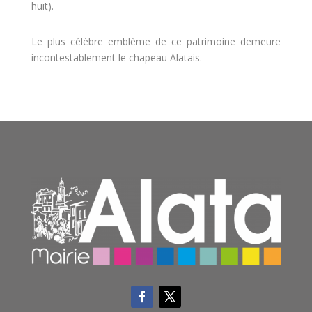
huit).
Le plus célèbre emblème de ce patrimoine demeure
incontestablement le chapeau Alatais.