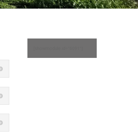
[showmodule id="6091"]