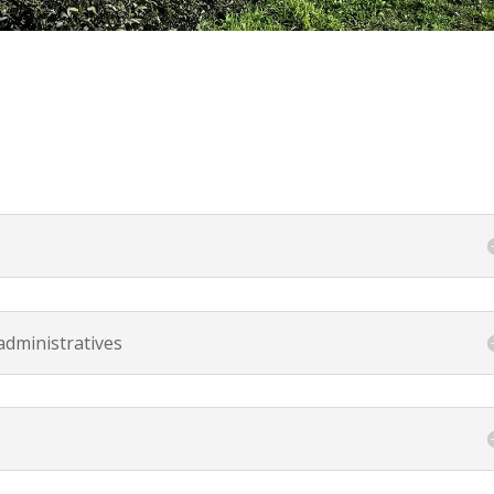
administratives
é