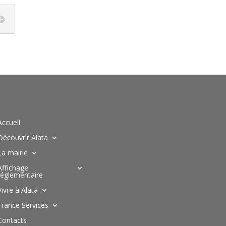
Accueil
Découvrir Alata
La mairie
Affichage
réglementaire
Vivre à Alata
France Services
Contacts