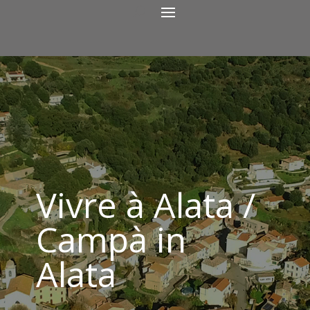
Vivre à Alata /
Campà in
Alata