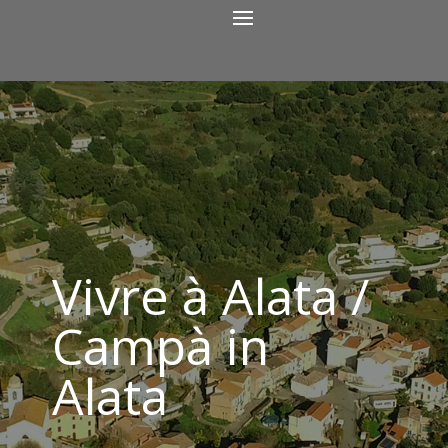
Vivre à Alata /
Campà in
Alata