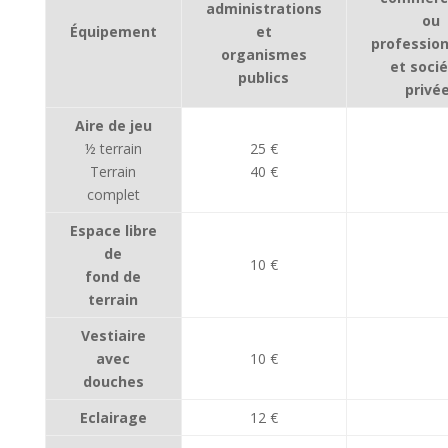
administrations
ou
Équipement
et
profession
organismes
et soci
publics
privé
Aire de jeu
½ terrain
25 €
Terrain
40 €
complet
Espace libre
de
10 €
fond de
terrain
Vestiaire
avec
10 €
douches
Eclairage
12 €