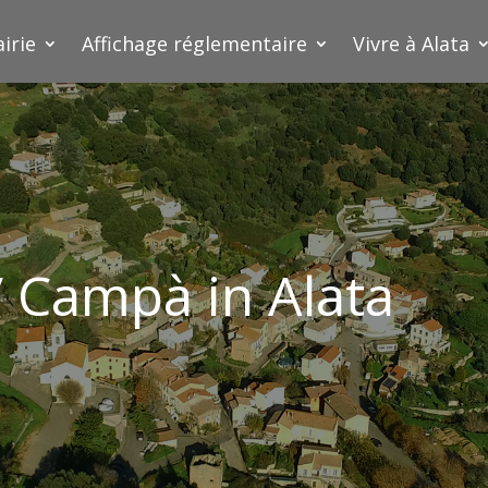
irie
Affichage réglementaire
Vivre à Alata
 / Campà in Alata