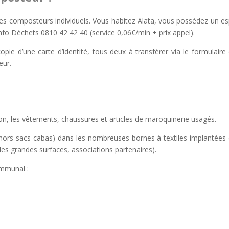
es composteurs individuels. Vous habitez Alata, vous possédez un e
nfo Déchets 0810 42 42 40 (service 0,06€/min + prix appel).
 copie d’une carte d’identité, tous deux à transférer via le formulaire
eur.
on, les vêtements, chaussures et articles de maroquinerie usagés.
hors sacs cabas) dans les nombreuses bornes à textiles implantées
es grandes surfaces, associations partenaires).
ommunal :