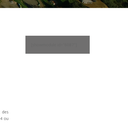
[showmodule id="6087"]
t des
×4 ou