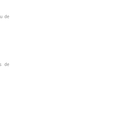
eu de
ts de