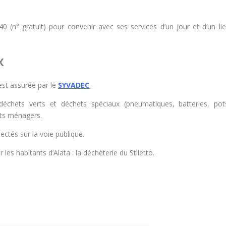
0 (n° gratuit) pour convenir avec ses services d’un jour et d’un li
X
est assurée par le
SYVADEC
.
échets verts et déchets spéciaux (pneumatiques, batteries, po
ets ménagers.
ectés sur la voie publique.
les habitants d’Alata : la déchèterie du Stiletto.