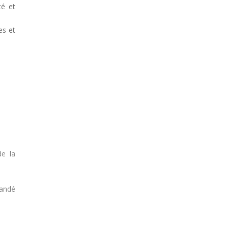
té et
es et
de la
mandé