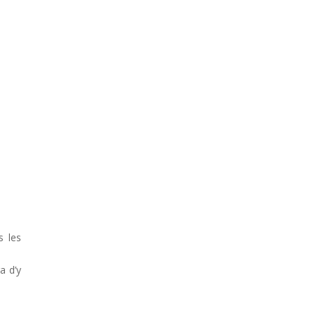
s les
a d’y