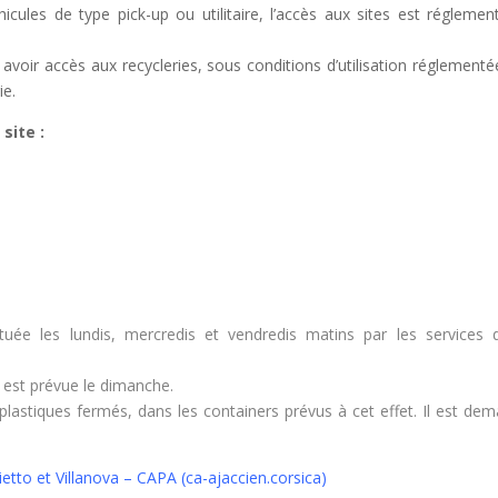
icules de type pick-up ou utilitaire, l’accès aux sites est réglemen
voir accès aux recycleries, sous conditions d’utilisation réglementé
ie.
site :
uée les lundis, mercredis et vendredis matins par les services 
.
 est prévue le dimanche.
lastiques fermés, dans les containers prévus à cet effet. Il est de
ietto et Villanova – CAPA (ca-ajaccien.corsica)