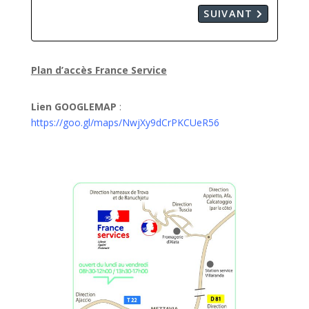
SUIVANT
Plan d’accès France Service
Lien GOOGLEMAP
:
https://goo.gl/maps/NwjXy9dCrPKCUeR56