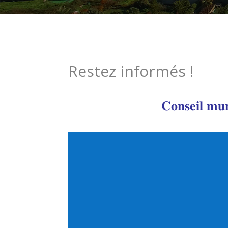
Restez informés !
𝐂𝐨𝐧𝐬𝐞𝐢𝐥 𝐦𝐮