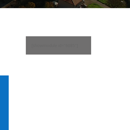
[showmodule id="6085"]