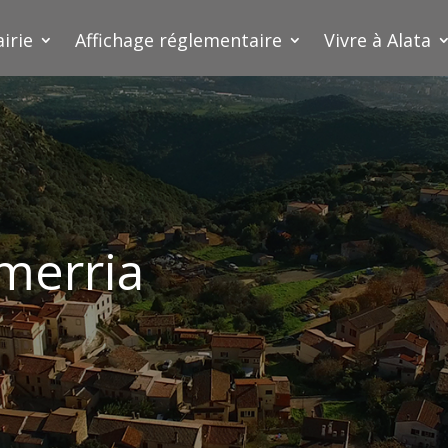
irie
Affichage réglementaire
Vivre à Alata
 merria