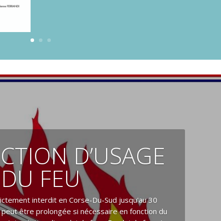
ICTION D’USAGE
DU FEU
rictement interdit en Corse-Du-Sud jusqu'au 30
 peut être prolongée si nécessaire en fonction du