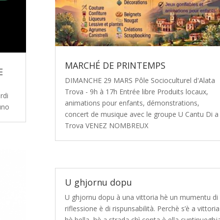
MARCHÉ DE PRINTEMPS
E
DIMANCHE 29 MARS Pôle Socioculturel d'Alata
Trova - 9h à 17h Entrée libre Produits locaux,
rdi
animations pour enfants, démonstrations,
uno
concert de musique avec le groupe U Cantu Di a
Trova VENEZ NOMBREUX
U ghjornu dopu
​U ghjornu dopu à una vittoria hè un mumentu di
riflessione è di rispunsabilità. Perchè s’è a vittoria
hè bella, hè a strada chì conta è ella cuntinueghja.