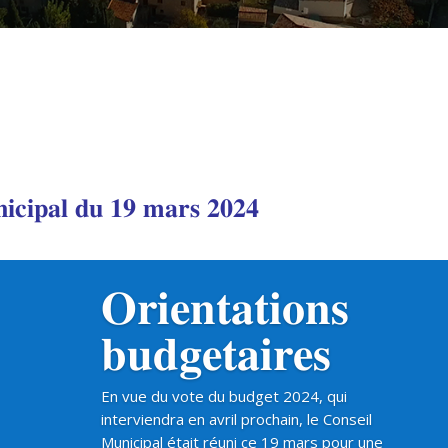
𝐢𝐜𝐢𝐩𝐚𝐥 𝐝𝐮 𝟏𝟗 𝐦𝐚𝐫𝐬 𝟐𝟎𝟐𝟒
𝐎𝐫𝐢𝐞𝐧𝐭𝐚𝐭𝐢𝐨𝐧𝐬
𝐛𝐮𝐝𝐠𝐞𝐭𝐚𝐢𝐫𝐞𝐬
En vue du vote du budget 2024, qui
interviendra en avril prochain, le Conseil
Municipal était réuni ce 19 mars pour une