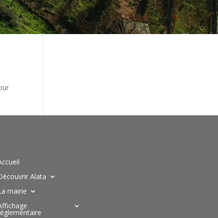
our
Accueil
Découvrir Alata
La mairie
Affichage
réglementaire