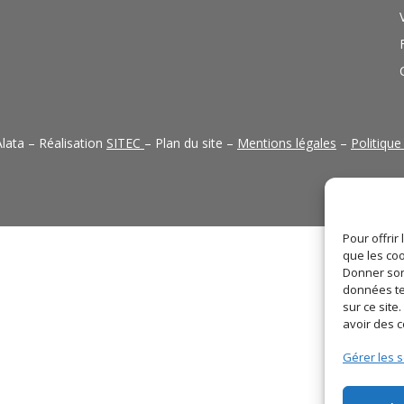
lata – Réalisation
SITEC
– Plan du site –
Mentions légales
–
Politique
Pour offrir
que les coo
Donner son
données te
sur ce sit
avoir des 
Gérer les s