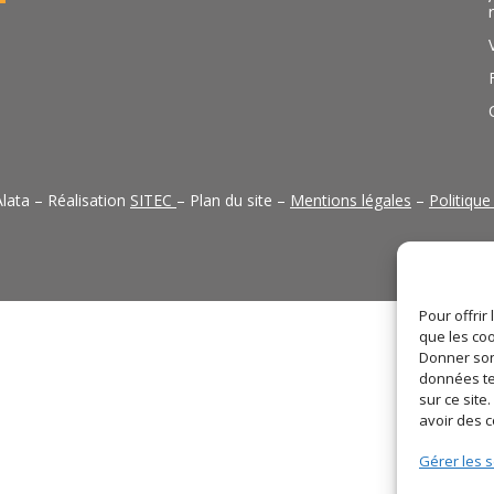
lata – Réalisation
SITEC
– Plan du site –
Mentions légales
–
Politique
Pour offrir
que les coo
Donner son
données te
sur ce sit
avoir des 
Gérer les s