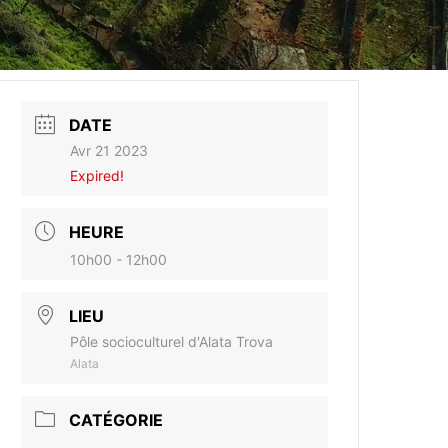
DATE
Avr 21 2023
Expired!
HEURE
10h00 - 12h00
LIEU
Pôle socioculturel d'Alata Trova
Alata
CATÉGORIE