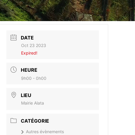
DATE
Oct 23 2023
Expired!
HEURE
9h00 - 0h00
LIEU
Mairie Alata
CATÉGORIE
Autres évènements