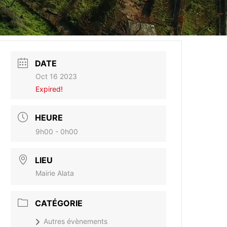
DATE
Oct 16 2023
Expired!
HEURE
9h00 - 0h00
LIEU
Mairie Alata
CATÉGORIE
Autres évènements