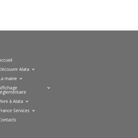
Accueil
Découvrir Alata
La mairie
Affichage
réglementaire
Vivre à Alata
France Services
Contacts