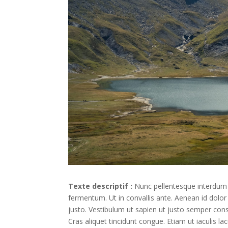
Texte descriptif :
Nunc pellentesque interdum p
fermentum. Ut in convallis ante. Aenean id dolor 
justo. Vestibulum ut sapien ut justo semper consec
Cras aliquet tincidunt congue. Etiam ut iaculis la