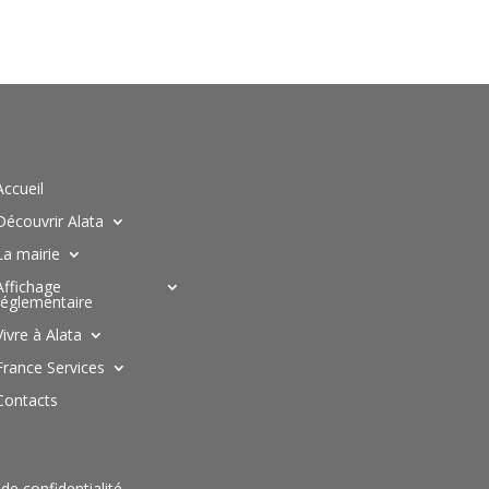
Accueil
Découvrir Alata
La mairie
Affichage
réglementaire
Vivre à Alata
France Services
Contacts
 de confidentialité