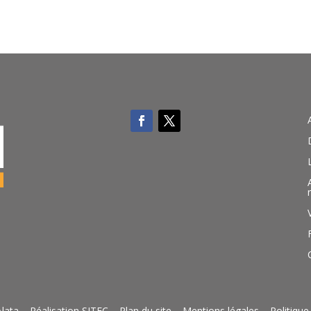
lata – Réalisation
SITEC
– Plan du site –
Mentions légales
–
Politique