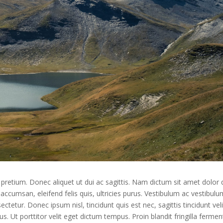
retium. Donec aliquet ut dui ac sagittis. Nam dictum sit amet dolor 
accumsan, eleifend felis quis, ultricies purus. Vestibulum ac vestibul
tetur. Donec ipsum nisl, tincidunt quis est nec, sagittis tincidunt veli
cus. Ut porttitor velit eget dictum tempus. Proin blandit fringilla ferme