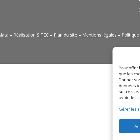
lata – Réalisation
SITEC
– Plan du site –
Mentions légales
–
Politique
Pour offrir
que les coo
Donner son
données te
sur ce sit
avoir des 
Gérer les s
Ac