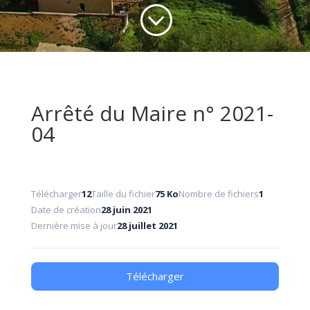
;
Arrêté du Maire n° 2021-
04
Télécharger
12
Taille du fichier
75 Ko
Nombre de fichiers
1
Date de création
28 juin 2021
Dernière mise à jour
28 juillet 2021
Télécharger