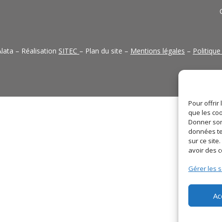
lata – Réalisation
SITEC
– Plan du site –
Mentions légales
–
Politique
Pour offrir
que les coo
Donner son
données te
sur ce sit
avoir des 
Gérer les s
Ac