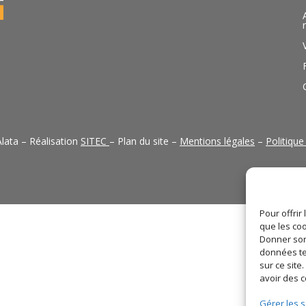
lata – Réalisation
SITEC
– Plan du site –
Mentions légales
–
Politique
Pour offrir
que les coo
Donner son
données te
sur ce sit
avoir des 
Gérer les s