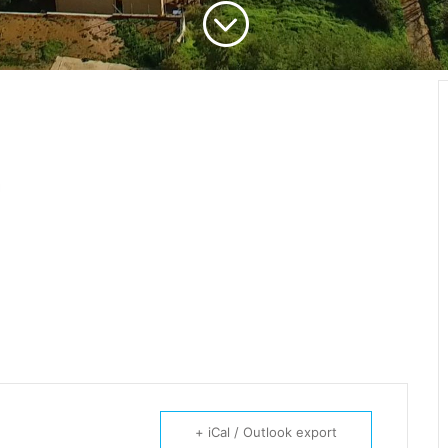
;
+ iCal / Outlook export