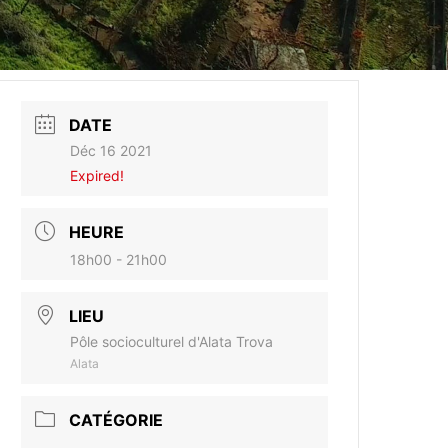
DATE
Déc 16 2021
Expired!
HEURE
18h00 - 21h00
LIEU
Pôle socioculturel d'Alata Trova
Alata
CATÉGORIE