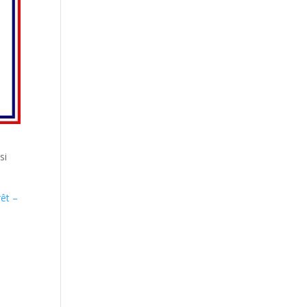
si
rêt –