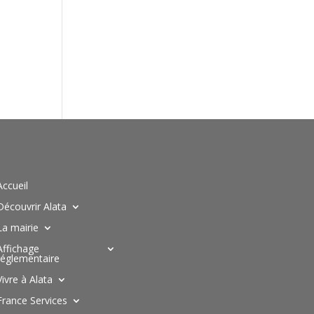
Accueil
Découvrir Alata
La mairie
Affichage
réglementaire
Vivre à Alata
France Services