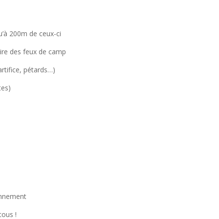
u’à 200m de ceux-ci
aire des feux de camp
rtifice, pétards…)
tes)
onnement
tous !