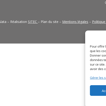
lata – Réalisation
SITEC
– Plan du site –
Mentions légales
–
Politique
Pour offrir
que les coo
Donner son
données te
sur ce sit
avoir des 
Gérer les s
Ac