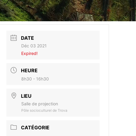
DATE
Déc 03 2021
Expired!
HEURE
8h30 - 16h30
LIEU
Salle de projection
Pôle socioculturel de Trova
CATÉGORIE