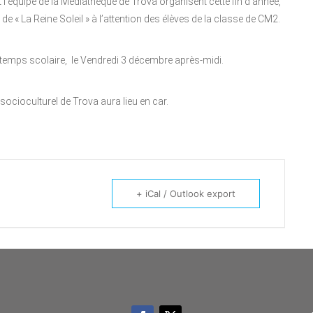
’équipe de la Médiathèque de Trova organisent cette fin d’année,
e « La Reine Soleil » à l’attention des élèves de la classe de CM2.
le temps scolaire, le Vendredi 3 décembre après-midi.
ocioculturel de Trova aura lieu en car.
+ iCal / Outlook export